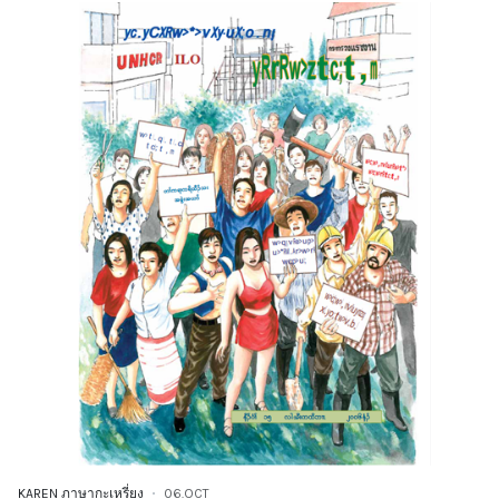
KAREN ภาษากะเหรี่ยง
06.OCT