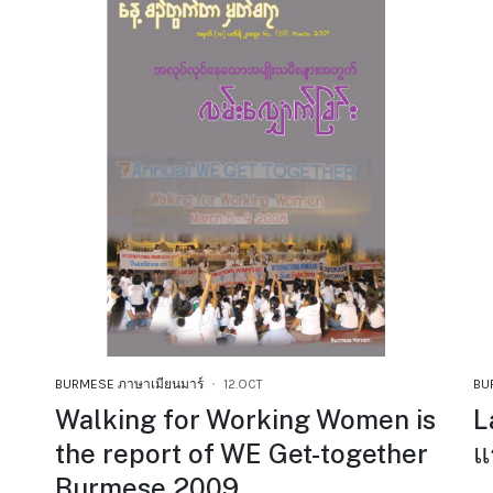
BURMESE ภาษาเมียนมาร์
12.OCT
BU
Walking for Working Women is
L
the report of WE Get-together
แ
Burmese 2009