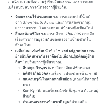
งานนี้รวบรวมทั้งความรู้ ศิลปวัฒนธรรม และการแลก
เปลี่ยนประสบการณ์ตรงจากผู้ย้ายถิ่น:
วัฒนธรรมไร้พรมแดน:
ชมการแสดงเป่าปี่น้ำเต้า
จาก
Shan Youth Power
และการแสดงจากกลุ่ม
แรงงานชาวปะโอและกลุ่มแม่บ้านหญิงเชียงใหม่
สื่อสะท้อนชีวิต:
ชมสารคดีจาก
Thai PBS
เจาะลึก
เรื่องราวการอยู่ร่วมกันของแรงงานข้ามชาติใน
สังคมไทย
เวทีเสวนาเข้มข้น:
หัวข้อ
"Mixed Migration :
คน
ย้ายถิ่นก็ฅนเท่ากัน เราต้องไม่เลือกปฏิบัติต่อผู้ย้าย
ถิ่น"
โดยวิทยากรผู้เชี่ยวชาญ:
สืบสกุล กิจนุกร
(มหาวิทยาลัยแม่ฟ้าหลวง)
อดิสร เกิดมงคล
(เครือข่ายประชากรข้ามชาติ)
ผศ.ดร.ดรุณี ไพศาลพาณิชย์กุล
(คณะนิติศาสตร์
มช.)
Kan Kyi
(นักดนตรีและนักจัดตั้งชุมชน ตัวแทนผู้
ย้ายถิ่น)
ตัวแทนแรงงานข้ามชาติ
(ศูนย์ช่วยเหลือ