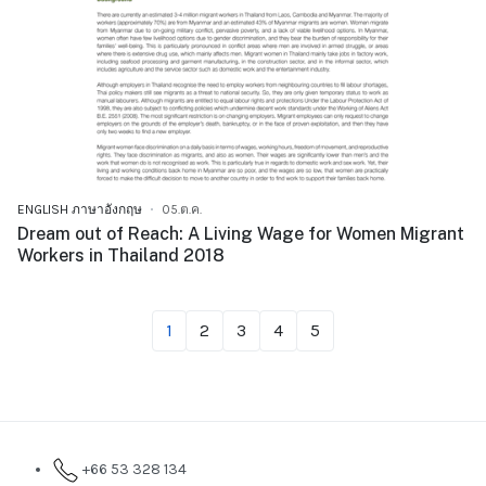
ENGLISH ภาษาอังกฤษ
05.ต.ค.
Dream out of Reach: A Living Wage for Women Migrant
Workers in Thailand 2018
1
2
3
4
5
+66 53 328 134