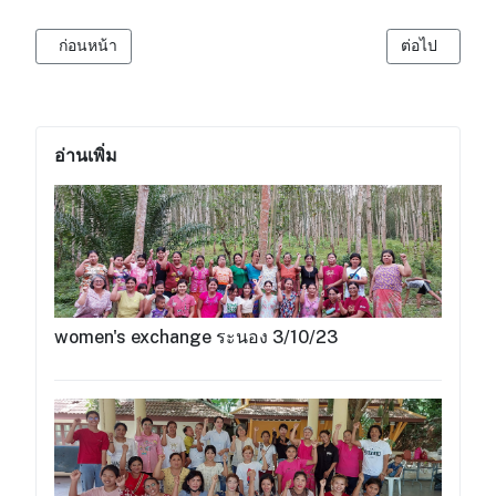
เนื้อหาก่อนหน้า: มหกรรมสิทธิเด็กและเยาวชนส่งเสียง ครั้งที่ 5 "พลั
เนื้อหาถัดไป
ก่อนหน้า
ต่อไป
อ่านเพิ่ม
women's exchange ระนอง 3/10/23